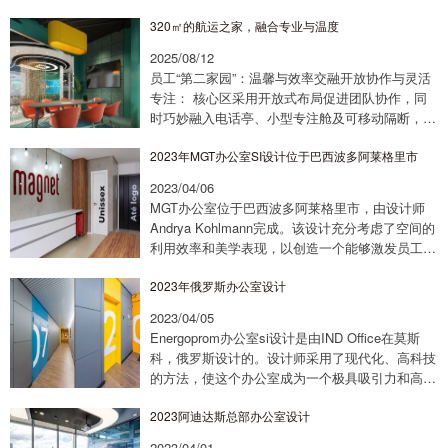
蓝/金属灰主色调，营造沉浸式航海氛围。航海主
320㎡的航运之家，融合专业与温度
题艺术装置： 入口处动态缆绳艺术墙、核心区...
2025/08/12
员工“第二家园”：温馨与效率交融开放协作与灵活
专注： 核心区采用开放式布局促进团队协作，同
时巧妙融入电话亭、小型专注舱及可移动隔断，保
障不同工作模式的无缝切换。生活化社交枢纽：
2023年MGT办公室SI设计位于巴西波多阿莱格里市
精心打造的中央茶水区/非正式洽谈区，配备舒...
2023/04/06
MGT办公室位于巴西波多阿莱格里市，由设计师
Andrya Kohlmann完成。该设计充分考虑了空间的
利用效率和美学表现，以创造一个能够激发员工创
造力的环境。办公室主要采用现代简约风格，以黑
2023年俄罗斯办公室设计
色和白色为主调，简单、干净。同...
2023/04/05
Energoprom办公室si设计是由IND Office在莫斯
科，俄罗斯设计的。设计师采用了现代化、高科技
的方法，使这个办公室成为一个极具吸引力和高效
率的空间。首先，设计师在整个空间中采用了开放
2023阿迪达斯总部办公室设计
式的设计。通过使用大量的...
2023/04/01