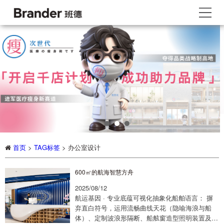
首页
>
TAG标签
> 办公室设计
600㎡的航海智慧方舟
2025/08/12
航运基因 · 专业底蕴可视化抽象化船舶语言： 摒
弃直白符号，运用流畅曲线天花（隐喻海浪与船
体）、定制波浪形隔断、船舷窗造型照明装置及深