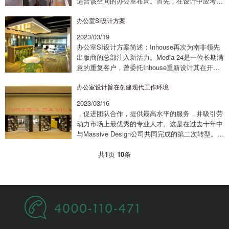
适合该空间的办公室布局。首先，在设计中应考虑
员工的工作需求和舒适度。为此，我们可以采用现
办公室SI设计方案
代化的开放式办公室布局，这将有助于...
2023/03/19
办公室SI设计方案简述：Inhouse再次为南非领先
出版商的总部注入新活力。Media 24是一位长期满
意的重复客户，曾委托Inhouse重新设计其在开普
敦海岸线上的高层建筑18楼、5楼和6楼。设计方案
​办公室设计旨在创建现代工作环境
侧重于创造现代化和...
2023/03/16
，促进团队合作，提供最高水平的服务，并吸引劳
动力市场上最优秀的专业人才。这是在过去十年中
与Massive Design公司共同完成的第二次转型。上
海班德设计专注品牌si设计的湖北武汉品牌si设计
公司，将行业资讯和更好的设...
共
1
页
10
条