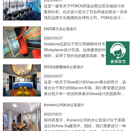
这是一篇有关于PDM为阿迪达斯总部店铺设计的
案例分析。此次设计是为了符合阿迪达斯这一具有
强烈品牌文化氛围的全球性公司。PDM在设计中
应用了一些小的设计细节来传达阿迪达斯的品牌理
2023荷兰办公室设计
念和全球性。他们旨在为员工创造一个引人注
目、...
2023/03/27
Vodafone总部位于荷兰阿姆斯特丹市，由OCS
Workplaces设计完成。这座建筑的外观设计非常
独特，采用了现代化的建筑风格，整个外墙呈现出
灰色和白色相间的颜色搭配，使建筑物看起来非常
2023法国戛纳办公室设计
时尚和美观。Vodafone...
2023/03/27
这是一组关于Glow设计的Viacom展台的照片，该
展台位于举行的Mipcom市场。我们希望通过这组
展台照片和一些说明来展示Glow设计的思路和策
略。首先，我们着重考虑了展台的视觉效果。我们
Konami公司的办公室设计
选择了明亮、鲜艳的颜色，以及光...
2023/03/21
据内容显示，Konami公司的办公室设计位于英国
温莎的Area Sq建筑中。因此，我们需要设计一种