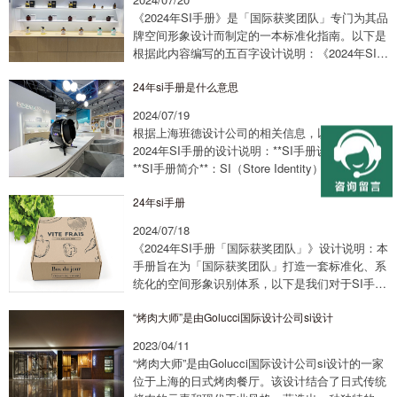
《2024年SI手册》是「国际获奖团队」专门为其品
牌空间形象设计而制定的一本标准化指南。以下是
根据此内容编写的五百字设计说明：《2024年SI手
册「国际获奖团队」》设计说明：本手册作为「国
24年si手册是什么意思
际获奖团队」空间形象设计的标准化...
2024/07/19
根据上海班德设计公司的相关信息，以下是关于
2024年SI手册的设计说明：**SI手册设计说明**1.
**SI手册简介**：SI（Store Identity）手册是一套
专门用于商店品牌标识设计的指南，旨在帮助商店
24年si手册
建立和...
2024/07/18
《2024年SI手册「国际获奖团队」》设计说明：本
手册旨在为「国际获奖团队」打造一套标准化、系
统化的空间形象识别体系，以下是我们对于SI手册
的设计说明：一、设计目标1. 系统性：构建一套完
“烤肉大师”是由Golucci国际设计公司si设计
整、系统的空间形象识别体系，确保...
2023/04/11
“烤肉大师”是由Golucci国际设计公司si设计的一家
位于上海的日式烤肉餐厅。该设计结合了日式传统