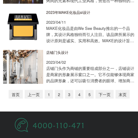
烤肉的元素和现代工业风格，营造出一种独特的氛
围。餐厅的整体设计注重细节和质感，采用了木质
2023年MAKE化妆品si设计
和混凝土等工业材料，创造出独特的...
2023/04/11
MAKE化妆品是由We See Beauty推出的一个品
牌，其设计风格独特而引人注目。该品牌所展示的
设计原则是诚实、实用和高效。MAKE的设计旨在
通过吸引消费者的目光达到最大限度的效益，同时
店铺门头设计
体现出品牌的良好形象。品牌设计...
2023/04/02
店铺门头作为商铺的重要组成部分之一，店铺设计
是商家的形象展示窗口之一。它不仅能够体现商家
的品牌形象，还可以吸引消费者的眼球、增加商家
的知名度。因此，店铺门头设计是商家进军市场、
打造优质品牌的重要一环。1. 要符合品牌形象...
首页
上一页
1
2
3
4
5
下一页
末页