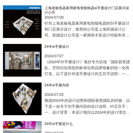
范、标识设计、店面设计等多个方面的服务。他们
上海老板电器家用家电智能电器si手册设计门店展示设
强调通过SI设计手册来树立和强化品牌形象...
计公司
2024/07/29
针对上海老板电器家用家电智能电器的SI手册设计
和门店展示设计，推荐的公司是上海班德设计公
司。班德设计公司是一家拥有丰富设计经验和专业
团队的公司，专注于智能电器SI设计，包括专柜和
24年si手册设计
展厅设计。他们提供创新的设计理念和高品质的...
2024/07/27
《2024年SI手册设计》项目专为实现「国际获奖团
队」空间识别系统的标准化和品牌形象的统一化而
打造。以下是针对该手册设计的五百字说明：一、
设计目的《2024年SI手册设计》旨在为「国际获奖
24年si手册内容
团队」提供一个全面的空间设计指南...
2024/07/25
根据2024年的设计趋势和国际获奖团队的经验，以
下是一份关于SI手册内容的设计说明，约五百字：
一、设计背景：本设计项目以2024年的设计理念为
基础，结合国际设计趋势，旨在为品牌打造一套全
24年si手册是什么
面且具有前瞻性的SI手册。该手册将...
2024/07/20