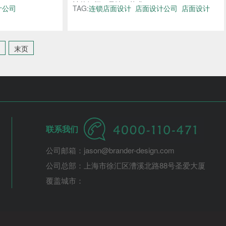
计的好坏、品味、艺术...
计公司
TAG:
连锁店面设计
店面设计公司
店面设计
末页
联系我们
公司邮箱：jason@brander-design.com
公司总部：上海市徐汇区漕溪北路88号圣爱大厦
覆盖城市：