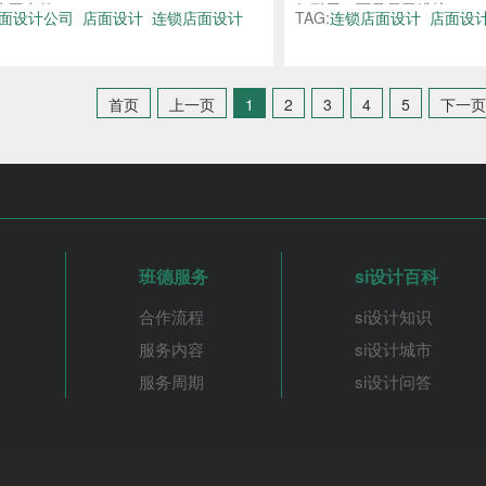
平台的一...
仅耐用，而且易于维护...
面设计公司
店面设计
连锁店面设计
TAG:
连锁店面设计
店面设
首页
上一页
1
2
3
4
5
下一页
班德服务
si设计百科
合作流程
si设计知识
服务内容
si设计城市
服务周期
si设计问答