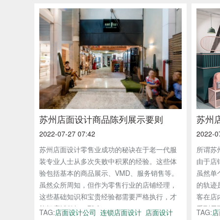
苏州店面设计商品陈列展示要则
苏州
2022-07-27 07:42
2022-0
苏州店面设计零售业成功的秘诀在于老一代服
所谓苏
装专业人士从多次失败中积累的经验。这些体
由于店
验包括基本的商品展示、VMD、服务销售等。
虽然单
虽然众所周知，但作为零售行业的店铺经理，
的轨迹
这些基础知识和宝贵经验都需要严格执行，才
客在店
能把店铺做好。那么...
看到尽可
TAG:
店面设计公司
连锁店面设计
店面设计
TAG:
店