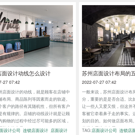
店面设计动线怎么设计
苏州店面设计布局的
7-27 07:42
2022-07-27 07:42
州店面设计的动线，就是顾客在店铺中
一般来说，苏州店面设计布
铺布局、商品陈列等因素而走的轨迹。
分，重要的是是否合适。比
个客户的路径有其随机性，但所有客户
让一些人又爱又恨，但这并
是有规律的。店铺的动线设计就是让顾
客被它牵着鼻子走的事实。
内购物的过程中经过尽可能多的区域，
划的目的。如何做店面布局。
能多的产品，...
直线布局这种布局...
面设计公司
连锁店面设计
店面设计
TAG:
店面设计公司
连锁店