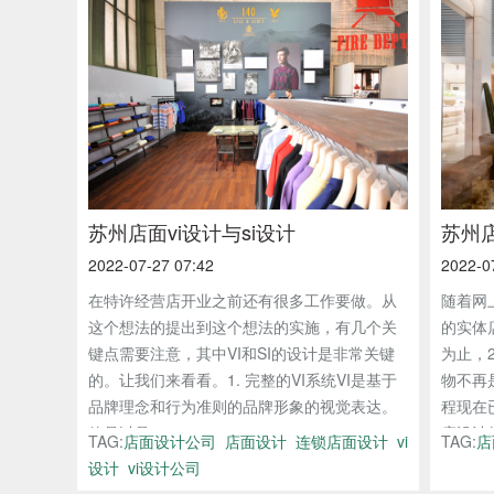
苏州店面vi设计与si设计
苏州
2022-07-27 07:42
2022-0
在特许经营店开业之前还有很多工作要做。从
随着网
这个想法的提出到这个想法的实施，有几个关
的实体
键点需要注意，其中VI和SI的设计是非常关键
为止，
的。让我们来看看。1. 完整的VI系统VI是基于
物不再
品牌理念和行为准则的品牌形象的视觉表达。
程现在
他是以品...
店设计将
TAG:
店面设计公司
店面设计
连锁店面设计
vi
TAG:
店
设计
vi设计公司