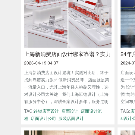
上海新消费店面设计哪家靠谱？实力
24年店
2026-04-19 04:37
2024-0
派公司实测对比
上海新消费店面设计避坑！实测对比后，终于
店面设
找到靠谱实力派✅ 做新消费品牌，店面就是第
造一个
一流量入口，尤其上海年轻人挑剔又理性，选
为 设
对设计公司太关键！我们上海班德设计（上海
循“简
有服务中心），深耕全案设计多年，服务过明
空间布
月镜片等头部品牌，...
国际视野
TAG:
连锁店面设计
店面设计
店面设计流
TAG:
店
程
店面设计公司
服装店面设计
si设计