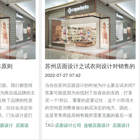
本原则
苏州店面设计之试衣间设计对销售的
2022-07-27 07:42
影响
门面。我们都觉得
当你在苏州店面设计的时候为什么要去试衣间?
作为商店或品牌的主
答案可能是因为你找到了你喜欢的东西，打算
反映了品牌的性质
买一个!所以，重要的是要记住，这个小而强大
好，往往会决定你
的空间是消费者做出购买决定的地方。因此，
站。门头设计是打
这是零售商提高销售额所需要克服的最后一道
障碍。试衣间设计...
面设计
店面设
TAG:
店面设计公司
连锁店面设计
店面设计