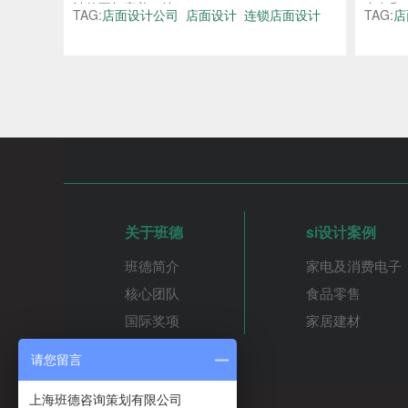
计的更加完善，达...
中岛和水
TAG:
店面设计公司
店面设计
连锁店面设计
TAG:
店
关于班德
si设计案例
班德简介
家电及消费电子
核心团队
食品零售
国际奖项
家居建材
请您留言
上海班德咨询策划有限公司