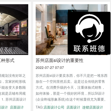
五种形式
苏州店面si设计的重要性
2022-07-27 07:07
局规划没有好坏之
苏州店面si设计要卖东西，你不只是把一堆东西
如，宜家的蛇形线
放在一个空间里然后卖。这是过去传统的零售
不能改变大多数顾
方式。在消费升级的今天，注重体验式销售，
这就是店铺布局规
如何体验，那是一个很好的环境，所以SI设计
1. 苏州店面设计
(企业终端形象系统)在这个时候显得尤为重要。
当然，这个...
面设计
店面设计
TAG:
店面设计公司
店面设计
连锁店面设计