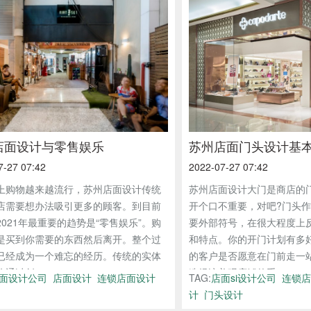
店面设计与零售娱乐
苏州店面门头设计基
7-27 07:42
2022-07-27 07:42
上购物越来越流行，苏州店面设计传统
苏州店面设计大门是商店的
店需要想办法吸引更多的顾客。到目前
开个口不重要，对吧?门头
2021年最重要的趋势是“零售娱乐”。购
要外部符号，在很大程度上
是买到你需要的东西然后离开。整个过
和特点。你的开门计划有多
已经成为一个难忘的经历。传统的实体
的客户是否愿意在门前走一
通过创...
造经济美观店铺的重...
面设计公司
店面设计
连锁店面设计
TAG:
店面si设计公司
连锁店
计
门头设计