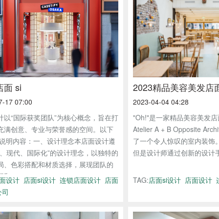
面 si
2023精品美容美发店
7-17 07:00
2023-04-04 04:28
计以“国际获奖团队”为核心概念，旨在打
"Oh!"是一家精品美容美发
充满创意、专业与荣誉感的空间。以下
Atelier A + B Opposite Ar
计说明内容：一、设计理念本店面设计遵
了一个令人惊叹的室内装饰
约、现代、国际化”的设计理念，以独特的
但是设计师通过创新的设计手法
局、色彩搭配和材质选择，展现团队的
和...
面设计
店面si设计
连锁店面设计
店面
TAG:
店面si设计
店面设计
公司