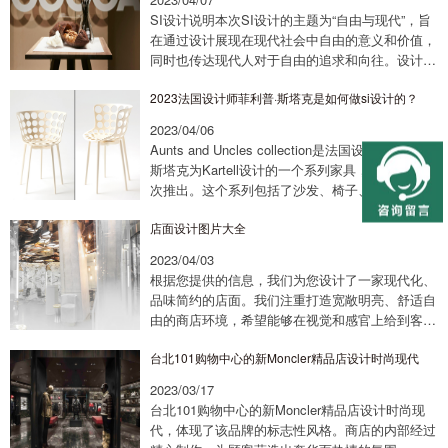
SI设计说明本次SI设计的主题为“自由与现代”，旨
在通过设计展现在现代社会中自由的意义和价值，
同时也传达现代人对于自由的追求和向往。设计的
灵感来源于2023年的伦敦，描绘了现代都市中的繁
2023法国设计师菲利普·斯塔克是如何做si设计的？
华景象，同时也融入了一些自由元素，...
2023/04/06
Aunts and Uncles collection是法国设计师菲利普·
斯塔克为Kartell设计的一个系列家具，于2010年首
次推出。这个系列包括了沙发、椅子、茶几等多种
家具，以独特的现代设计风格和高品质的材料闻名
店面设计图片大全
于...
2023/04/03
根据您提供的信息，我们为您设计了一家现代化、
品味简约的店面。我们注重打造宽敞明亮、舒适自
由的商店环境，希望能够在视觉和感官上给到客户
舒适、温馨的购物体验。首先，我们为您设计了一
台北101购物中心的新Moncler精品店设计时尚现代
个独具特色的店面门头，以吸引顾客眼球。门头
采...
2023/03/17
台北101购物中心的新Moncler精品店设计时尚现
代，体现了该品牌的标志性风格。商店的内部经过