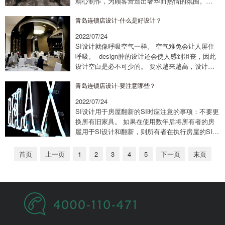
精心制作，为顾客营造出奢华而热情的氛围。
Moncler标志性的黑色、白色和红色占据了设计的
青岛连锁店设计-什么是好设计？
主导地位，而独特的照明增强了整体氛...
2022/07/24
SI设计就像呼吸空气一样。 空气难免会让人屏住
呼吸。 design肿的设计还会使人感到沮丧，因此
设计空白是必不可少的。 要求越来越高，设计师
的成长是一种认知上的提升。 为了成为年薪一百
青岛连锁店设计-要注意哪些？
万的设计师，这些坑必须注意以下事实...
2022/07/24
SI设计用于房屋翻新的SI时应注意的事项：不要更
换所有旧家具。 如果在使用数年后将所有者的房
屋用于SI设计和翻新，则所有者在执行房屋的SI设
计时不需要更换所有家具。 一些家具的外观质量
仍然完好无损，但看起来有些过时了。 ...
首页
上一页
1
2
3
4
5
下一页
末页