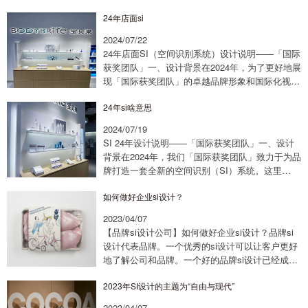
觉传达和顾客体验。以下是基于“国际获奖团队”...
24年店面si
2024/07/22
24年店面SI（空间识别系统）设计说明——「国际
获奖团队」一、设计背景在2024年，为了更好地展
现「国际获奖团队」的卓越品牌形象和国际化视
野，我们对店面空间进行了全面升级。本设计旨在
24年si啥意思
通过SI系统的构建，提升店面的品牌识别...
2024/07/19
SI 24年设计说明——「国际获奖团队」一、设计
背景在2024年，我们「国际获奖团队」致力于为品
牌打造一套全新的空间识别（SI）系统。这里
的“24年SI”指的是2024年的空间识别设计，它象征
如何做好企业si设计？
着品牌在新时代的起点上，追求...
2023/04/07
【品牌si设计公司】如何做好企业si设计？品牌si
设计代表品牌。一个优秀的si设计可以让客户更好
地了解公司和品牌。一个好的品牌si设计已经成为
很多企业在竞争中取胜的关键。那么如何做好企业
2023年SI设计​的主题为“自由与现代”
SI设计呢？品牌si设计公司朗健分...
2023/04/07