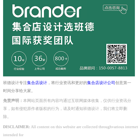
班德设计专注
集合店设计
，将行业资讯和更好的
集合店设计公司
创意第一
时间分享给大家。
免责声明：
本网站
页面
所有内容均通过互联网媒体收集，仅供
行业资讯
分
享，如有侵犯原作者版权的行为，请及时通知
班德设计
，我们将立即删
除。
DISCLAIMER:
All content on this website are collected throughvarious interne
intended for