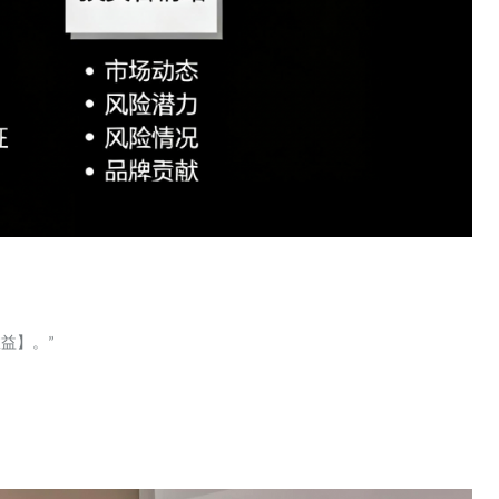
效益】。
”