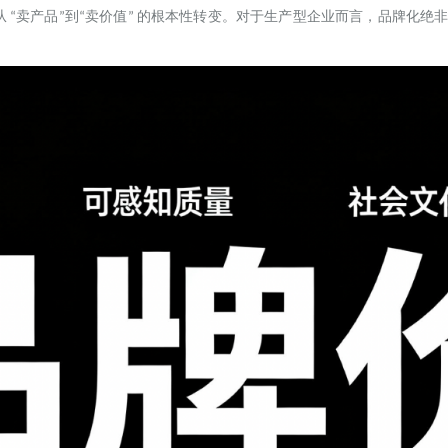
从
卖产品
到
卖价值
的根本性转变。对于生产型企业而言，品牌化绝
“
”
“
”