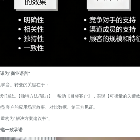
译为
商业语言
“
”
是噪音。转变的关键在于：
我们通过【独特方法
能力】，帮助【目标客户】，实现【可衡量的关键
/
典型客户的应用场景故事、对比数据、第三方见证。
重构为
解决方案建议书
。
”
“
”
传递一致承诺