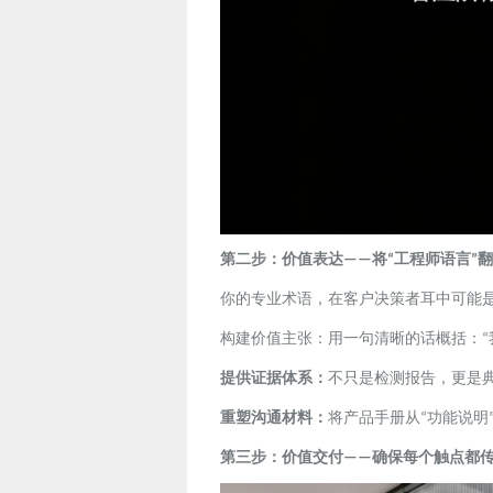
第二步：价值表达
将
工程师语言
翻
——
“
”
你的专业术语，在客户决策者耳中可能
构建价值主张：用一句清晰的话概括：
“
提供证据体系：
不只是检测报告，更是
重塑沟通材料：
将产品手册从
功能说明
“
第三步：价值交付
确保每个触点都
——