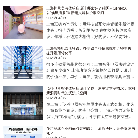
上海护肤美妆体验店设计哪家好？科医人GeneoX
以“焕氧活肤”重新定义科技护肤空间
2026/04/08
上海班德咨询策划：用科技感互动装置赋能新消费
体验，报价透明，所见即所得 在护肤美妆体验店
设计领域，班德始终相信：好的设计不仅要“好
看”，更要“好用” ——能提升进店率、延长停留时
上海智能电器店铺设计多少钱？科技感赋能连锁零售，
间、促进成交转化。我们为科医人GeneoX...
提升进店转化率
2026/04/06
很多连锁零售品牌都会问：上海智能电器店铺设计
到底多少钱？ 上海班德咨询策划的回答是：设计
的价值不在于单价，而在于能否用科技感真正提升
进店转化率。我们为飞科电器打造的全国首家智潮
飞科电器智潮体验店设计全案：用宇宙太空概念，重构
体验店，就是最好的答案。 外立面：星际之
新消费时代的沉浸式空间
门，...
2026/04/05
在上海，飞科电器智潮主题体验店正式亮相。作为
上海商业空间设计的头部公司，上海班德咨询策划
以“元宇宙概念”为核心，将宇宙太空主题贯穿整个
空间设计。从外立面到橱窗，再到道具陈列，每一
多产品线企业的品牌架构设计：清晰协同，还是资源内
处细节都承载着“探索未知”的太空叙事。 外...
耗？
2026/04/04