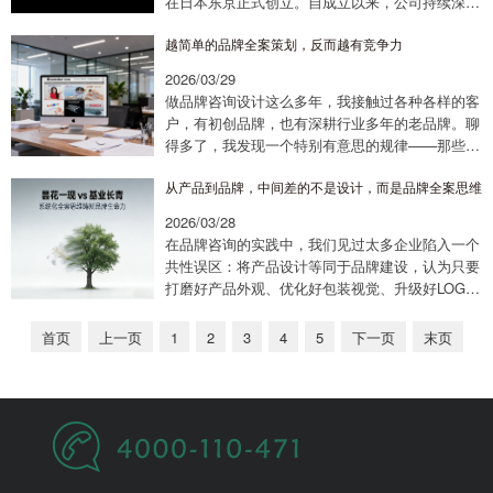
在日本东京正式创立。自成立以来，公司持续深耕
卡式炉及配套烹饪系统的研发、生产与销售，同时
越简单的品牌全案策划，反而越有竞争力
将日式生活美学理念融入...
2026/03/29
做品牌咨询设计这么多年，我接触过各种各样的客
户，有初创品牌，也有深耕行业多年的老品牌。聊
得多了，我发现一个特别有意思的规律——那些做
得好、有长久竞争力的品牌，往往都不复杂，甚至
从产品到品牌，中间差的不是设计，而是品牌全案思维
简单到让人一眼就能记住、一句话就能说清。很
多...
2026/03/28
在品牌咨询的实践中，我们见过太多企业陷入一个
共性误区：将产品设计等同于品牌建设，认为只要
打磨好产品外观、优化好包装视觉、升级好LOGO
形象，就能实现从“卖产品”到“做品牌”的跨越。但
现实往往事与愿违——有的产品设计惊艳、...
首页
上一页
1
2
3
4
5
下一页
末页