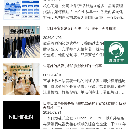
核心问题：公司业务/产品线越来越多，品牌管理
混乱，如何梳理？ 当企业从单一业务走向多元化
扩张，从初创公司成长为集团化企业，一个隐秘却
致命的危机往往悄然降临——品牌架构的失序。翻
小品牌全案策划设计起步：不用很全，但要很准
开许多集团化公司的组织架构图，你可能会看到
这...
2026/04/02
做品牌咨询策划这些年，接触过太多刚起步的小品
牌创始人，几乎每个人都带着一股冲劲，也藏着一
份焦虑。他们总觉得，品牌要想立住脚，就得“面
面俱到”——战略规划要覆盖所有可能，产品矩阵
生意好的品牌，都在默默做对这一件事
要兼顾不同人群，营销渠道要铺遍线上线下，视
觉...
2026/04/01
市场上从不缺昙花一现的网红品牌，却少有穿越周
期、持续盈利的长青品牌。很多经营者把精力砸在
流量投放、打折促销、单点创意上，看似热闹，却
留不住客、做不长久。而那些生意稳定、复购率
日本日燃户外装备新消费电器品牌全案策划战略升级案
高、越做越轻松的品牌，都在默默做对同一件事
例解析（二）
—...
2026/03/31
日本日燃株式会社（Hinori Co., Ltd.）以户外装备
与新消费电器为核心领域的综合性企业，于2008年